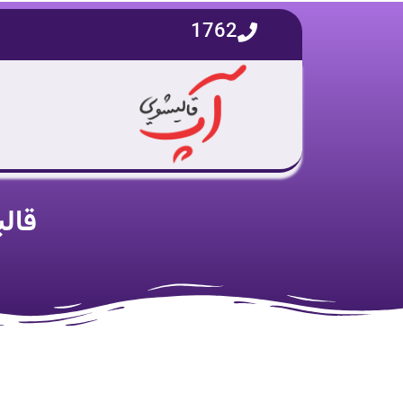
1762
قال