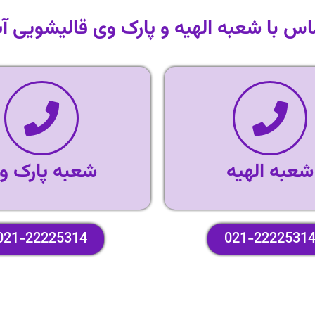
اس با شعبه الهیه و پارک وی قالیشویی آ
شعبه الهیه
شعبه پارک و
021-22225314
021-2222531