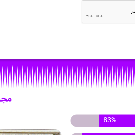
مجو
83%