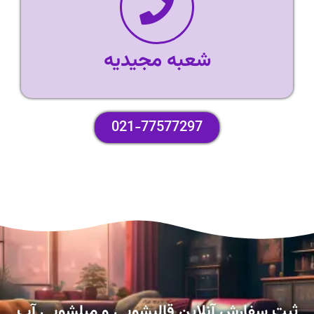
شعبه مجیدیه
021-77577297
ثبت سفارش آنلاین قالیشویی و مبلشویی آپ