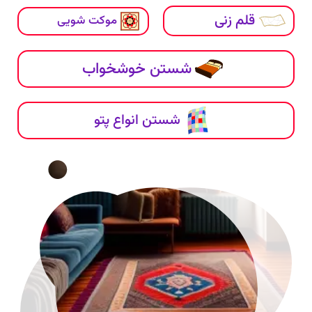
قلم زنی
موکت شویی
شستن خوشخواب
شستن انواع پتو