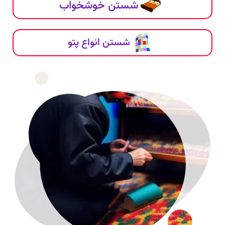
شستن خوشخواب
شستن انواع پتو