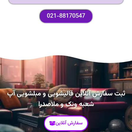
021-88170547
ثبت سفارش آنلاین قالیشویی و مبلشویی آپ
شعبه ونک و ملاصدرا
سفارش آنلاین